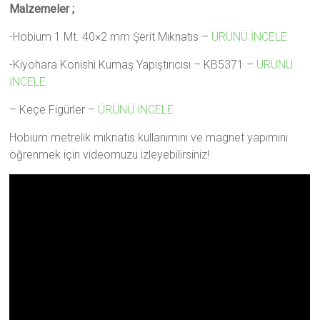
Malzemeler ;
-Hobium 1 Mt. 40×2 mm Şerit Mıknatıs –
ÜRÜNÜ İNCELE
-Kiyohara Konishi Kumaş Yapıştırıcısı – KB5371 –
ÜRÜNÜ
İNCELE
– Keçe Figürler –
ÜRÜNÜ İNCELE
Hobium metrelik mıknatıs kullanımını ve magnet yapımını
öğrenmek için videomuzu izleyebilirsiniz!