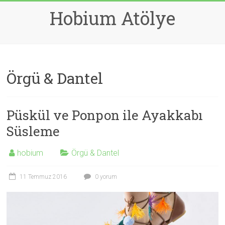
Skip
Hobium Atölye
to
content
Örgü & Dantel
Püskül ve Ponpon ile Ayakkabı
Süsleme
hobium
Örgü & Dantel
11 Temmuz 2016
0 yorum