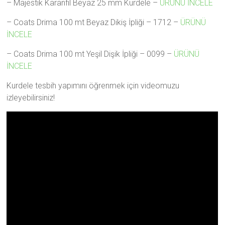
– Majestik Karanfil Beyaz 25 mm Kurdele –
ÜRÜNÜ İNCELE
– Coats Drima 100 mt Beyaz Dikiş İpliği – 1712 –
ÜRÜNÜ
İNCELE
– Coats Drima 100 mt Yeşil Dişik İpliği – 0099 –
ÜRÜNÜ
İNCELE
Kurdele tesbih yapımını öğrenmek için videomuzu
izleyebilirsiniz!