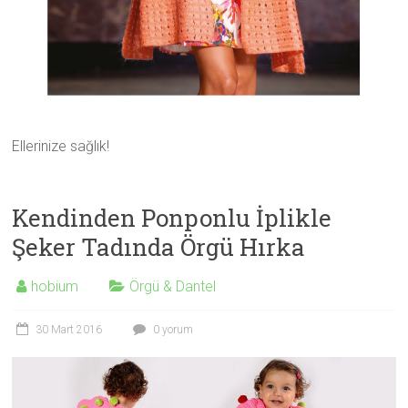
Ellerinize sağlık!
Kendinden Ponponlu İplikle
Şeker Tadında Örgü Hırka
hobium
Örgü & Dantel
30 Mart 2016
0 yorum