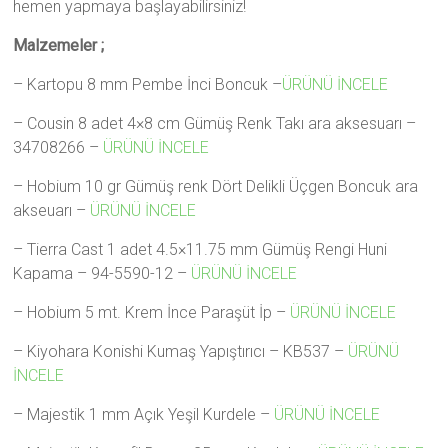
hemen yapmaya başlayabilirsiniz!
Malzemeler ;
– Kartopu 8 mm Pembe İnci Boncuk –
ÜRÜNÜ İNCELE
– Cousin 8 adet 4×8 cm Gümüş Renk Takı ara aksesuarı –
34708266 –
ÜRÜNÜ İNCELE
– Hobium 10 gr Gümüş renk Dört Delikli Üçgen Boncuk ara
akseuarı –
ÜRÜNÜ İNCELE
– Tierra Cast 1 adet 4.5×11.75 mm Gümüş Rengi Huni
Kapama – 94-5590-12 –
ÜRÜNÜ İNCELE
– Hobium 5 mt. Krem İnce Paraşüt İp –
ÜRÜNÜ İNCELE
– Kiyohara Konishi Kumaş Yapıştırıcı – KB537 –
ÜRÜNÜ
İNCELE
– Majestik 1 mm Açık Yeşil Kurdele –
ÜRÜNÜ İNCELE