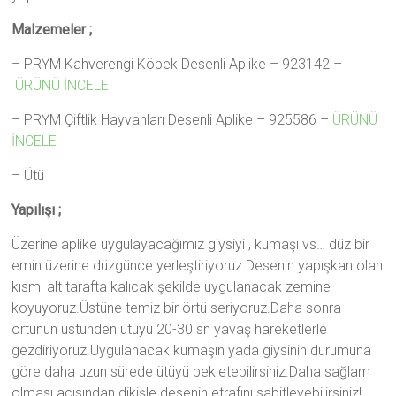
Malzemeler ;
– PRYM Kahverengi Köpek Desenli Aplike – 923142 –
ÜRÜNÜ İNCELE
– PRYM Çiftlik Hayvanları Desenli Aplike – 925586 –
ÜRÜNÜ
İNCELE
– Ütü
Yapılışı ;
Üzerine aplike uygulayacağımız giysiyi , kumaşı vs… düz bir
emin üzerine düzgünce yerleştiriyoruz.Desenin yapışkan olan
kısmı alt tarafta kalıcak şekilde uygulanacak zemine
koyuyoruz.Üstüne temiz bir örtü seriyoruz.Daha sonra
örtünün üstünden ütüyü 20-30 sn yavaş hareketlerle
gezdiriyoruz.Uygulanacak kumaşın yada giysinin durumuna
göre daha uzun sürede ütüyü bekletebilirsiniz.Daha sağlam
olması açısından dikişle desenin etrafını sabitleyebilirsiniz!