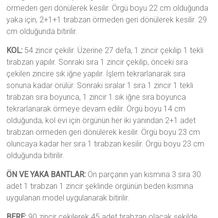
örmeden geri dönülerek kesilir. Örgü boyu 22 cm olduğunda
yaka için, 2+1+1 tırabzan örmeden geri dönülerek kesilir. 29
cm olduğunda bitirilir.
KOL:
54 zincir çekilir. Üzerine 27 defa, 1 zincir çekilip 1 tekli
tırabzan yapılır. Sonraki sıra 1 zincir çekilip, önceki sıra
çekilen zincire sık iğne yapılır. İşlem tekrarlanarak sıra
sonuna kadar örülür. Sonraki sıralar 1 sıra 1 zincir 1 tekli
tırabzan sıra boyunca, 1 zincir 1 sık iğne sıra boyunca
tekrarlanarak örmeye devam edilir. Örgü boyu 14 cm
olduğunda, kol evi için örgünün her iki yanından 2+1 adet
tırabzan örmeden geri dönülerek kesilir. Örgü boyu 23 cm
oluncaya kadar her sıra 1 tırabzan kesilir. Örgü boyu 23 cm
olduğunda bitirilir.
ÖN VE YAKA BANTLAR:
Ön parçanın yan kısmına 3 sıra 30
adet 1 tırabzan 1 zincir şeklinde örgünün beden kısmına
uygulanan model uygulanarak bitirilir.
BERE:
90 zincir çekilerek 45 adet tırabzan olacak şekilde,