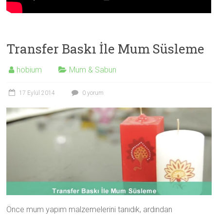
Transfer Baskı İle Mum Süsleme
hobium
Mum & Sabun
17 Eylül 2014
0 yorum
Önce mum yapım malzemelerini tanıdık, ardından