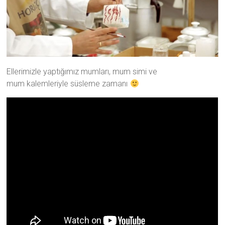
Ellerimizle yaptığımız mumları, mum simi ve
mum kalemleriyle süsleme zamanı