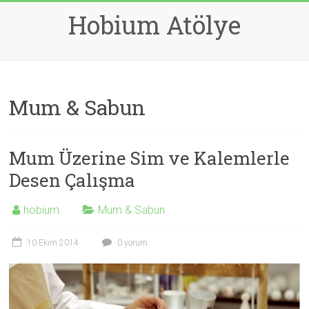
Skip
Hobium Atölye
to
content
Mum & Sabun
Mum Üzerine Sim ve Kalemlerle
Desen Çalışma
hobium
Mum & Sabun
10 Ekim 2014
0 yorum