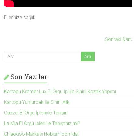
Ellerinize sağlık!
Sonraki &arr;
Son Yazılar
Kartopu Kramer Lux El Örgü İpi ile Sihirli Kazak Yapımı
Kartopu Yumurcak İle Sihirli Atkı
Gazzal El Örgü İpleriyle Tanışın!
La Mia El Örgü İpleri ile Tanıştınız mı?
Chiaogoo Markası Hobium.com’da!