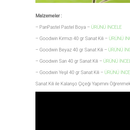
Malzemeler :
– PanPastel Pastel Boya –
ÜRÜNÜ İNCELE
– Goodwin Kırmızı 40 gr Sanat Kili –
ÜRÜNÜ İN
– Goodwin Beyaz 40 gr Sanat Kili –
ÜRÜNÜ İN
– Goodwin Sarı 40 gr Sanat Kili –
ÜRÜNÜ İNCE
– Goodwin Yeşil 40 gr Sanat Kili –
ÜRÜNÜ İNC
Sanat Kili ile Kalanşo Çiçeği Yapımını Öğrenmek 