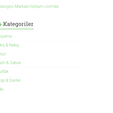
hiaogoo Markası Hobium.com’da!
Kategoriler
oyama
kiş & Nakış
eçe
um & Sabun
utfak
rgü & Dantel
akı