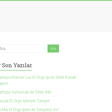
Son Yazılar
rtopu Kramer Lux El Örgü İpi ile Sihirli Kazak
apımı
rtopu Yumurcak İle Sihirli Atkı
zzal El Örgü İpleriyle Tanışın!
 Mia El Örgü İpleri ile Tanıştınız mı?