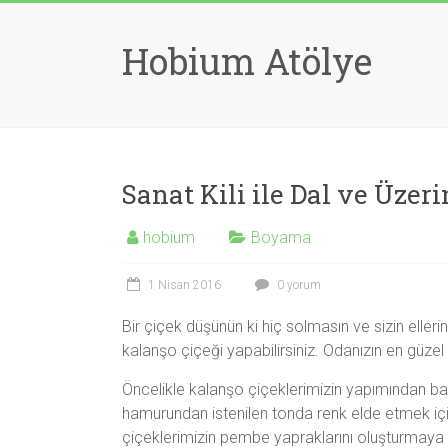
Skip
to
Hobium Atölye
content
Sanat Kili ile Dal ve Üzer
hobium
Boyama
1 Nisan 2016
0 yorum
Bir çiçek düşünün ki hiç solmasın ve sizin ellerini
kalanşo çiçeği yapabilirsiniz. Odanızın en güze
Öncelikle kalanşo çiçeklerimizin yapımından baş
hamurundan istenilen tonda renk elde etmek içi
çiçeklerimizin pembe yapraklarını oluşturmaya