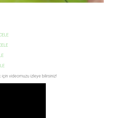
CELE
CELE
LE
ELE
için videomuzu izleye bilirsiniz!