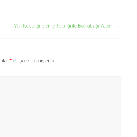
Yün Keçe iğneleme Tekniği ile Balkabağı Yapımı
→
anlar
*
ile işaretlenmişlerdir