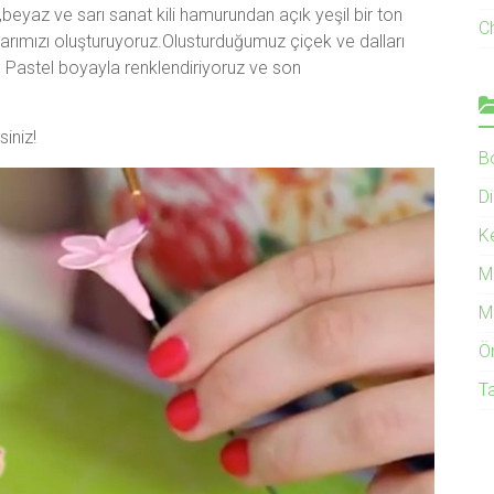
beyaz ve sarı sanat kili hamurundan açık yeşil bir ton
C
allarımızı oluşturuyoruz.Olusturduğumuz çiçek ve dalları
el Pastel boyayla renklendiriyoruz ve son
siniz!
B
Di
K
M
M
Ö
T