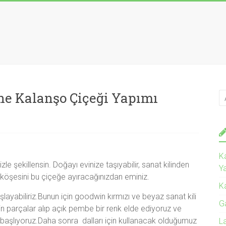
ine Kalanşo Çiçeği Yapımı
Ka
zle şekillensin. Doğayı evinize taşıyabilir, sanat kilinden
Y
l köşesini bu çiçeğe ayıracağınızdan eminiz.
Ka
layabiliriz.Bunun için goodwin kırmızı ve beyaz sanat kili
Ga
n parçalar alıp açık pembe bir renk elde ediyoruz ve
 başlıyoruz.Daha sonra dalları için kullanacak olduğumuz
La