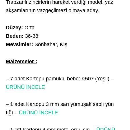
Trabzanlı zincirlerin hareket verdiği model, yaz
akşamlarının vazgeçilmezi olmaya aday.
Düzey:
Orta
Beden:
36-38
Mevsimler:
Sonbahar, Kış
Malzemeler :
– 7 adet Kartopu pamuklu bebe: K507 (Yeşil) –
ÜRÜNÜ İNCELE
– 1 adet Kartopu 3 mm sarı yumuşak saplı yün
tığı –
ÜRÜNÜ İNCELE
– 1 çift Kartopu 4 mm metal örgü şişi –
ÜRÜNÜ