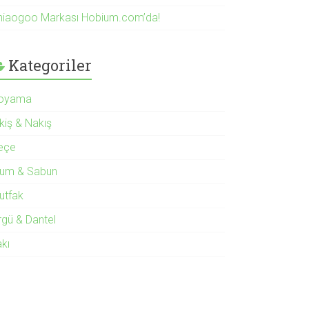
hiaogoo Markası Hobium.com’da!
Kategoriler
oyama
kiş & Nakış
eçe
um & Sabun
utfak
rgü & Dantel
akı