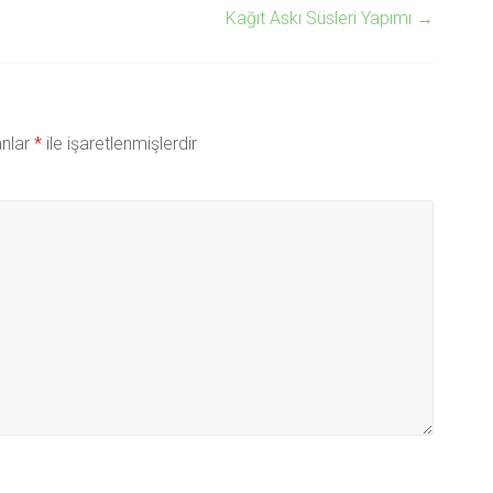
Kağıt Askı Süsleri Yapımı
→
anlar
*
ile işaretlenmişlerdir