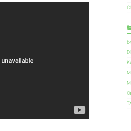
C
B
Di
K
M
M
Ö
T