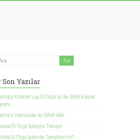
Son Yazılar
rtopu Kramer Lux El Örgü İpi ile Sihirli Kazak
apımı
rtopu Yumurcak İle Sihirli Atkı
zzal El Örgü İpleriyle Tanışın!
 Mia El Örgü İpleri ile Tanıştınız mı?