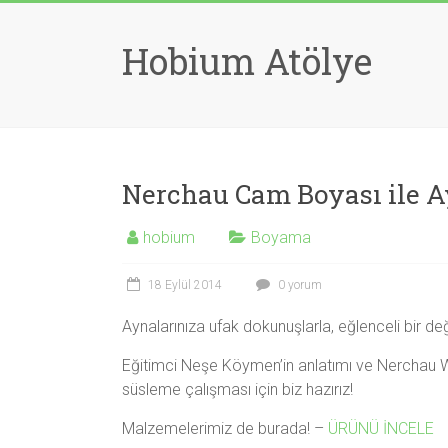
Skip
to
Hobium Atölye
content
Nerchau Cam Boyası ile 
hobium
Boyama
18 Eylül 2014
0 yorum
Aynalarınıza ufak dokunuşlarla, eğlenceli bir d
Eğitimci Neşe Köymen’in anlatımı ve Nerchau W
süsleme çalışması için biz hazırız!
Malzemelerimiz de burada! –
ÜRÜNÜ İNCELE